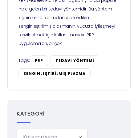
PRP (Platelet Rich Plasma), son yıllarda popüler
hale gelen bir tedavi yöntemidir. Bu yöntem,
kişinin kendi kanından elde edilen
zenginleştirilmiş plazmanın, vücutta iyileşmeyi
teşvik etmek için kullanılmasıdır. PRP
uygulamaları, birçok
Tags:
PRP
TEDAVI YÖNTEMI
ZENGINLEŞTIRILMIŞ PLAZMA
KATEGORI