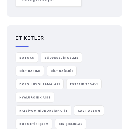
ETIKETLER
BOTOKS
BÖLGESEL INCELME
CILT BAKIMI
CILT SAĞLIĞI
DOLGU UYGULAMALARI
ESTETIK TEDAVI
HYALURONIK ASIT
KALSIYUM HIDROKSIAPATIT
KAVITASYON
KOZMETIK IŞLEM
KIRIŞIKLIKLAR