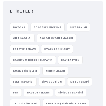
ETIKETLER
BOTOKS
BÖLGESEL INCELME
CILT BAKIMI
CILT SAĞLIĞI
DOLGU UYGULAMALARI
ESTETIK TEDAVI
HYALURONIK ASIT
KALSIYUM HIDROKSIAPATIT
KAVITASYON
KOZMETIK IŞLEM
KIRIŞIKLIKLAR
LEKE TEDAVISI
LIPOSUCTION
MEZOTERAPI
PRP
RADYOFREKANS
SIVILCE TEDAVISI
TEDAVI YÖNTEMI
ZENGINLEŞTIRILMIŞ PLAZMA