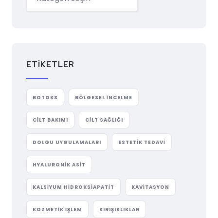
ETIKETLER
BOTOKS
BÖLGESEL INCELME
CILT BAKIMI
CILT SAĞLIĞI
DOLGU UYGULAMALARI
ESTETIK TEDAVI
HYALURONIK ASIT
KALSIYUM HIDROKSIAPATIT
KAVITASYON
KOZMETIK IŞLEM
KIRIŞIKLIKLAR