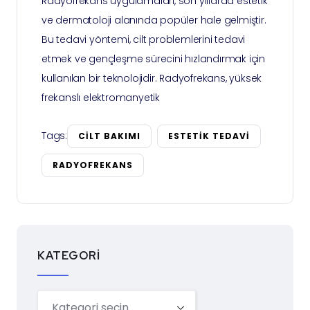
Radyofrekans uygulamaları, son yıllarda estetik
ve dermatoloji alanında popüler hale gelmiştir.
Bu tedavi yöntemi, cilt problemlerini tedavi
etmek ve gençleşme sürecini hızlandırmak için
kullanılan bir teknolojidir. Radyofrekans, yüksek
frekanslı elektromanyetik
Tags:
CILT BAKIMI
ESTETIK TEDAVI
RADYOFREKANS
KATEGORI