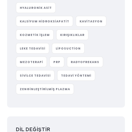
HYALURONIK ASIT
KALSIYUM HIDROKSIAPATIT
KAVITASYON
KOZMETIK IŞLEM
KIRIŞIKLIKLAR
LEKE TEDAVISI
LIPOSUCTION
MEZOTERAPI
PRP
RADYOFREKANS
SIVILCE TEDAVISI
TEDAVI YÖNTEMI
ZENGINLEŞTIRILMIŞ PLAZMA
DİL DEĞİŞTİR